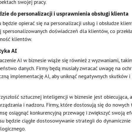
pektach swojej pracy.
dzie do personalizacji i usprawnienia obsługi klienta
 będzie opierać się na personalizacji usług i obsłudze klien
j spersonalizowanych doświadczeń dla klientów, co przekła
lność klientów.
tyka AI
aczenie AI w biznesie wiąże się również z wyzwaniami, takim
czeństwo danych. Firmy będą musiały zwracać uwagę na och
czną implementację AI, aby uniknąć negatywnych skutków i 
yszłość sztucznej inteligencji w biznesie jest obiecująca,
ządzania i nadzoru. Firmy, które dostosują się do nowych
ansę osiągnąć konkurencyjną przewagę i zwiększyć swoją ef
u będzie ciągłe dostosowywanie strategii do dynamicznie 
logicznego.