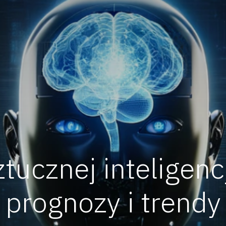
tucznej inteligenc
prognozy i trendy