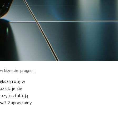
esie: prognozy i trendy
iększą rolę w
az staje się
ozy kształtują
stwa? Zapraszamy