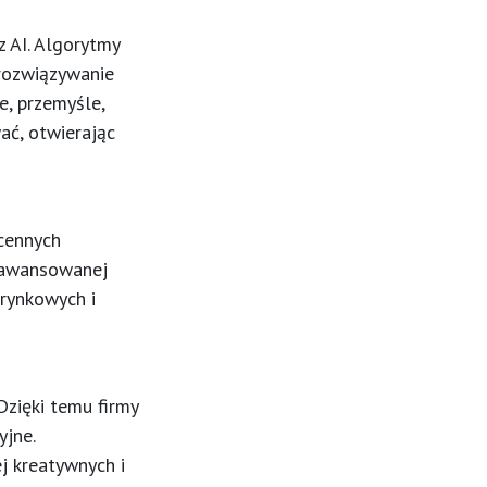
 AI. Algorytmy
rozwiązywanie
, przemyśle,
ać, otwierając
cennych
zaawansowanej
 rynkowych i
zięki temu firmy
yjne.
j kreatywnych i