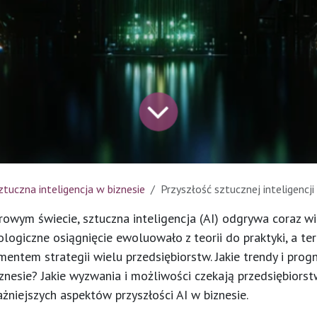
ztuczna inteligencja w biznesie
Przyszłość sztucznej inteligencji w bizn
rowym świecie, sztuczna inteligencja (AI) odgrywa coraz w
ologiczne osiągnięcie ewoluowało z teorii do praktyki, a ter
entem strategii wielu przedsiębiorstw. Jakie trendy i progn
iznesie? Jakie wyzwania i możliwości czekają przedsiębior
żniejszych aspektów przyszłości AI w biznesie.