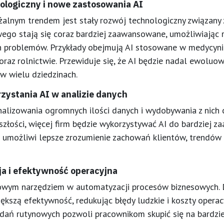
ologiczny i nowe zastosowania AI
lnym trendem jest stały rozwój technologiczny związany z
ego stają się coraz bardziej zaawansowane, umożliwiając 
h problemów. Przykłady obejmują AI stosowane w medycynie
oraz rolnictwie. Przewiduje się, że AI będzie nadal ewoluow
w wielu dziedzinach.
zystania AI w analizie danych
alizowania ogromnych ilości danych i wydobywania z nich 
yszłości, więcej firm będzie wykorzystywać AI do bardziej 
o umożliwi lepsze zrozumienie zachowań klientów, trendów
a i efektywność operacyjna
zowym narzędziem w automatyzacji procesów biznesowych. D
kszą efektywność, redukując błędy ludzkie i koszty operac
dań rutynowych pozwoli pracownikom skupić się na bardzie