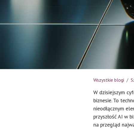
Wszystkie blogi
S
W dzisiejszym cyf
biznesie. To techn
nieodłącznym elem
przyszłość AI w b
na przegląd najwa