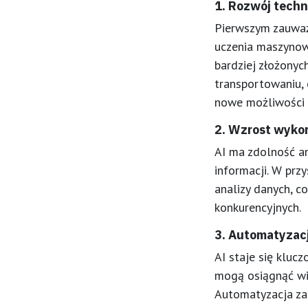
1. Rozwój techn
Pierwszym zauważa
uczenia maszynow
bardziej złożonyc
transportowaniu, 
nowe możliwości 
2. Wzrost wykor
AI ma zdolność an
informacji. W prz
analizy danych, c
konkurencyjnych.
3. Automatyzacj
AI staje się kluc
mogą osiągnąć wię
Automatyzacja za