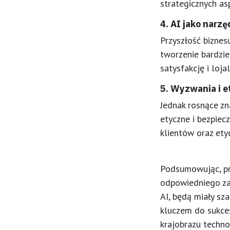
strategicznych as
4. AI jako narzę
Przyszłość biznesu
tworzenie bardzie
satysfakcję i loja
5. Wyzwania i e
Jednak rosnące zn
etyczne i bezpie
klientów oraz ety
Podsumowując, prz
odpowiedniego zar
AI, będą miały sz
kluczem do sukces
krajobrazu techno