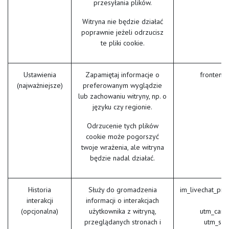
przesyłania plików.
Witryna nie będzie działać
poprawnie jeżeli odrzucisz
te pliki cookie.
Ustawienia
Zapamiętaj informacje o
frontend
(najważniejsze)
preferowanym wyglądzie
lub zachowaniu witryny, np. o
języku czy regionie.
Odrzucenie tych plików
cookie może pogorszyć
twoje wrażenia, ale witryna
będzie nadal działać.
Historia
Służy do gromadzenia
im_livechat_pre
interakcji
informacji o interakcjach
(
(opcjonalna)
użytkownika z witryną,
utm_camp
przeglądanych stronach i
utm_sou