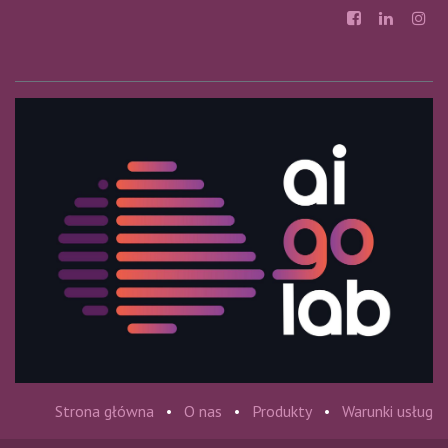
Strona główna
•
O nas
•
Produkty
•
Warunki usług