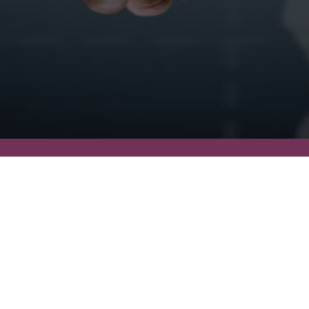
Jak możemy pomóc?
Skontaktuj się z nami
Zadzwoń do nas
+48 795 153 122