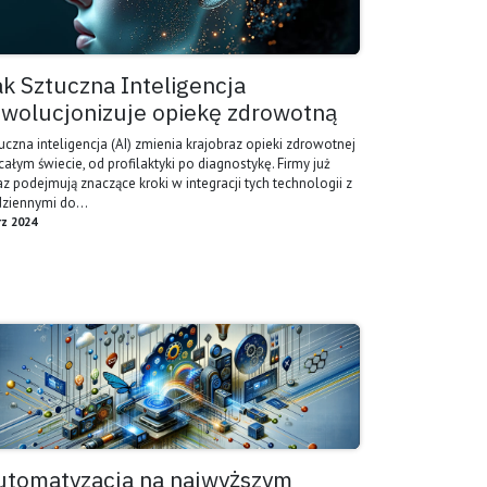
ak Sztuczna Inteligencja
ewolucjonizuje opiekę zdrowotną
uczna inteligencja (AI) zmienia krajobraz opieki zdrowotnej
całym świecie, od profilaktyki po diagnostykę. Firmy już
az podejmują znaczące kroki w integracji tych technologii z
ziennymi do...
rz 2024
utomatyzacja na najwyższym