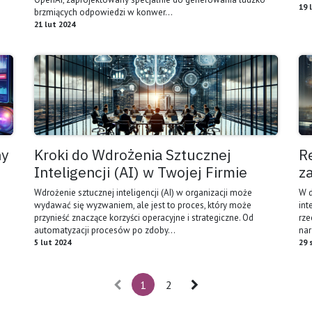
19 
brzmiących odpowiedzi w konwer...
21 lut 2024
ny
Kroki do Wdrożenia Sztucznej
R
Inteligencji (AI) w Twojej Firmie
z
Wdrożenie sztucznej inteligencji (AI) w organizacji może
W d
wydawać się wyzwaniem, ale jest to proces, który może
int
przynieść znaczące korzyści operacyjne i strategiczne. Od
rze
automatyzacji procesów po zdoby...
nar
5 lut 2024
29 
1
2