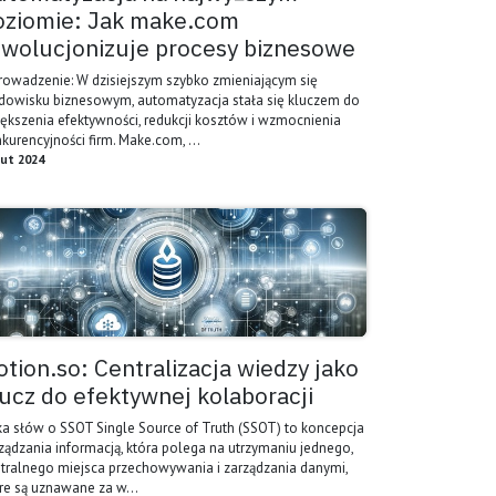
oziomie: Jak make.com
ewolucjonizuje procesy biznesowe
owadzenie: W dzisiejszym szybko zmieniającym się
dowisku biznesowym, automatyzacja stała się kluczem do
ększenia efektywności, redukcji kosztów i wzmocnienia
kurencyjności firm. Make.com, ...
lut 2024
otion.so: Centralizacja wiedzy jako
lucz do efektywnej kolaboracji
ka słów o SSOT Single Source of Truth (SSOT) to koncepcja
ządzania informacją, która polega na utrzymaniu jednego,
tralnego miejsca przechowywania i zarządzania danymi,
re są uznawane za w...