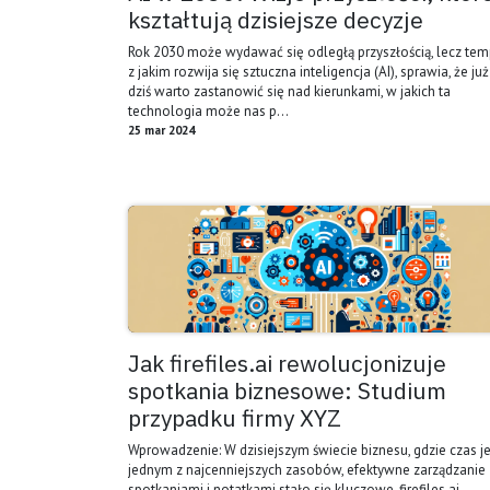
kształtują dzisiejsze decyzje
Rok 2030 może wydawać się odległą przyszłością, lecz tem
z jakim rozwija się sztuczna inteligencja (AI), sprawia, że już
dziś warto zastanowić się nad kierunkami, w jakich ta
technologia może nas p...
25 mar 2024
Jak firefiles.ai rewolucjonizuje
spotkania biznesowe: Studium
przypadku firmy XYZ
Wprowadzenie: W dzisiejszym świecie biznesu, gdzie czas je
jednym z najcenniejszych zasobów, efektywne zarządzanie
spotkaniami i notatkami stało się kluczowe. firefiles.ai ,