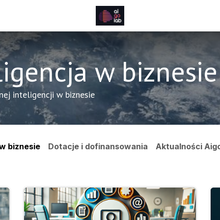
ligencja w biznesie
ej inteligencji w biznesie
 w biznesie
Dotacje i dofinansowania
Aktualności Aig