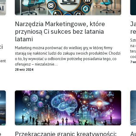
Narzędzia Marketingowe, które
J
przyniosą Ci sukces bez latania
r
latami
Szt
i
na 
Marketing można porównać do wielkiej gry, w której firmy
ter
starają się nakłonić ludzi do zakupu swoich produktów. Chodzi
cod
o to, by wywołać u odbiorców potrzebę posiadania tego, co
ment
7 w
oferujesz – niezależnie...
28 wrz 2024
e
Przekraczanie granic kreatywności:
A