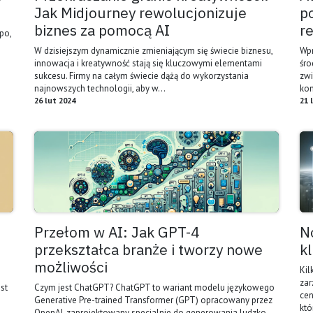
Jak Midjourney rewolucjonizuje
p
biznes za pomocą AI
r
po,
W dzisiejszym dynamicznie zmieniającym się świecie biznesu,
Wpr
innowacja i kreatywność stają się kluczowymi elementami
śro
sukcesu. Firmy na całym świecie dążą do wykorzystania
zwi
najnowszych technologii, aby w...
kon
26 lut 2024
21 
Przełom w AI: Jak GPT-4
N
przekształca branże i tworzy nowe
k
możliwości
Kil
zar
st
Czym jest ChatGPT? ChatGPT to wariant modelu językowego
cen
Generative Pre-trained Transformer (GPT) opracowany przez
któ
OpenAI, zaprojektowany specjalnie do generowania ludzko