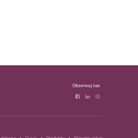
Obserwuj nas
 główna
•
O nas
•
Produkty
•
Warunki usług