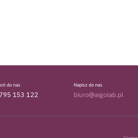
oń do nas
Napisz do nas
795 153 122
biuro@aigolab.pl
Strona