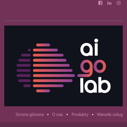
Strona główna
•
O nas
•
Produkty
•
Warunki usług