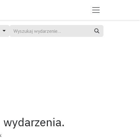
e
 wydarzenia.
.