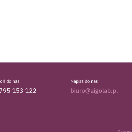
oń do nas
Napisz do nas
795 153 122
biuro@aigolab.pl
Strona