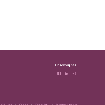
Obserwuj nas
 główna
•
O nas
•
Produkty
•
Warunki usług