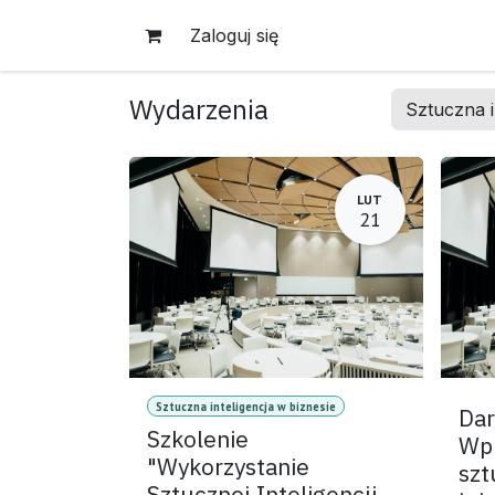
Skip to Content
Zaloguj się
Wydarzenia
Sztuczna i
LUT
21
Sztuczna inteligencja w biznesie
Dar
Szkolenie
Wp
"Wykorzystanie
szt
Sztucznej Inteligencji