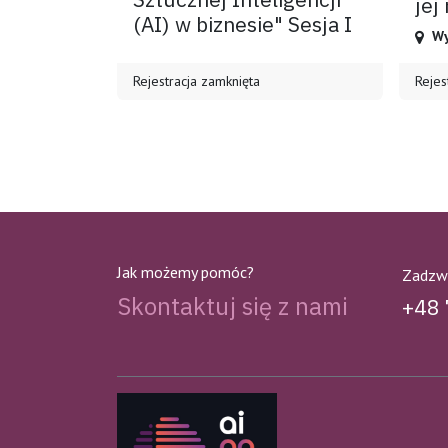
jej
(AI) w biznesie" Sesja I
Wy
Rejestracja zamknięta
Rejes
Jak możemy pomóc?
Zadzw
Skontaktuj się z nami
+48 