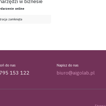
 narzędzi w biznesie
darzenie online
tracja zamknięta
oń do nas
Napisz do nas
795 153 122
biuro@aigolab.pl
Strona