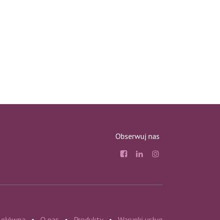
Obserwuj nas
 główna
•
O nas
•
Produkty
•
Warunki usług