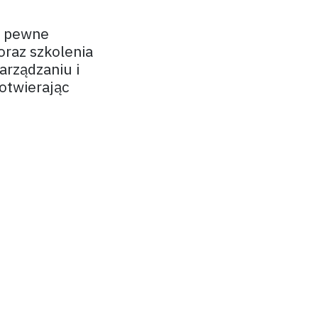
ż pewne
oraz szkolenia
arządzaniu i
otwierając
y czy
ądzaniu
niezbędnym
ozostanie