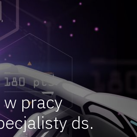
 w pracy
ecjalisty ds.