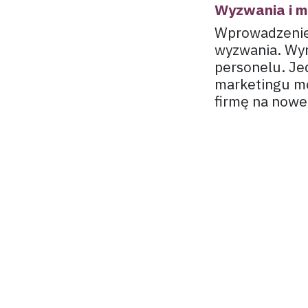
Wyzwania i m
Wprowadzenie 
wyzwania. Wym
personelu. Jed
marketingu mo
firmę na nowe
Wykorzystanie
specjalisty d
operacjami bi
marketingowyc
narzędziem w 
konkurencyjny
w
Sztuczna intelig