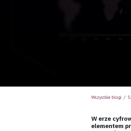
Wszystkie blogi
S
W erze cyfrow
elementem pr