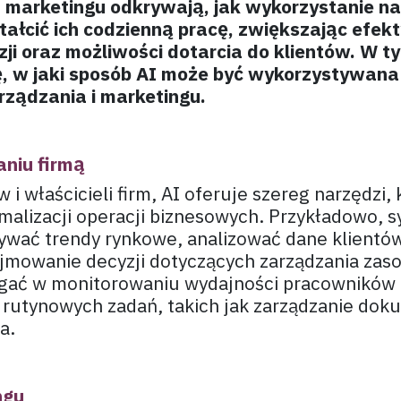
s. marketingu odkrywają, jak wykorzystanie na
ałcić ich codzienną pracę, zwiększając efek
zji oraz możliwości dotarcia do klientów. W t
ę, w jaki sposób AI może być wykorzystywana
ządzania i marketingu.
aniu firmą
i właścicieli firm, AI oferuje szereg narzędzi,
alizacji operacji biznesowych. Przykładowo, s
wać trendy rynkowe, analizować dane klientów
jmowanie decyzji dotyczących zarządzania zas
gać w monitorowaniu wydajności pracowników 
 rutynowych zadań, takich jak zarządzanie dok
a.
ngu