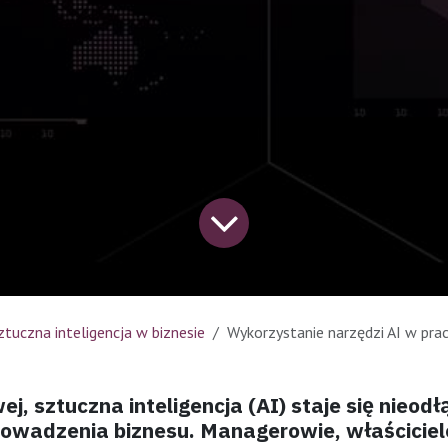
ztuczna inteligencja w biznesie
Wykorzystanie narzędzi AI w pracy Managera/Właściciela 
ej, sztuczna inteligencja (AI) staje się nieod
owadzenia biznesu. Managerowie, właściciele