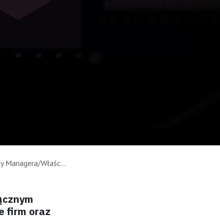
firmy/Specjalisty ds. marketingu
łącznym
 firm oraz