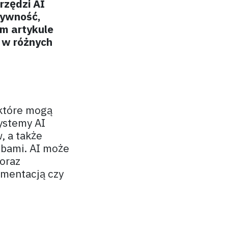
rzędzi AI
tywność,
ym artykule
 w różnych
 które mogą
ystemy AI
, a także
obami. AI może
oraz
umentacją czy