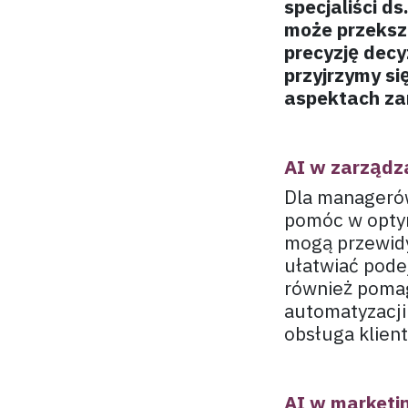
specjaliści d
może przekszt
precyzję decy
przyjrzymy si
aspektach zar
AI w zarządz
Dla managerów 
pomóc w optym
mogą przewidy
ułatwiać pode
również poma
automatyzacji
obsługa klient
AI w marketi