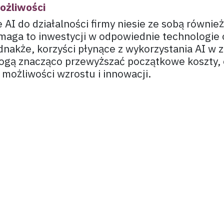
ożliwości
AI do działalności firmy niesie ze sobą równie
aga to inwestycji w odpowiednie technologie 
nakże, korzyści płynące z wykorzystania AI w z
gą znacząco przewyższać początkowe koszty, 
 możliwości wzrostu i innowacji.
 narzędzi AI w pracy managera, właściciela firm
s. marketingu oferuje nowe perspektywy w zarz
znesowymi i tworzeniu skutecznych strategii
h. Wraz z rozwojem technologii, AI staje się 
nowoczesnym biznesie, umożliwiając firmom p
mi w szybko zmieniającym się świecie.
encja w biznesie