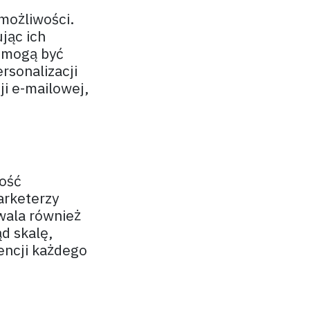
możliwości.
jąc ich
e mogą być
rsonalizacji
ji e-mailowej,
wość
arketerzy
zwala również
d skalę,
encji każdego