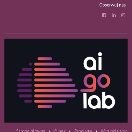
Obserwuj nas
Strona główna
•
O nas
•
Produkty
•
Warunki usług