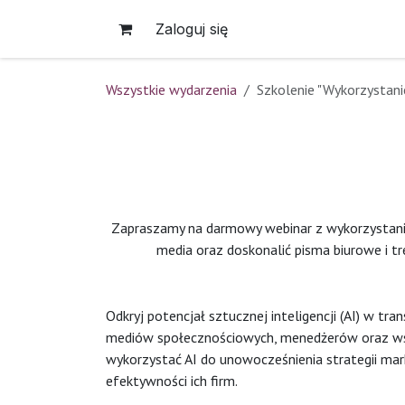
Skip to Content
Zaloguj się
Wszystkie wydarzenia
Szkolenie "Wykorzystanie 
Zapraszamy na darmowy webinar z wykorzystania s
media oraz doskonalić pisma biurowe i tre
Odkryj potencjał sztucznej inteligencji (AI) w t
mediów społecznościowych, menedżerów oraz wszys
wykorzystać AI do unowocześnienia strategii mar
efektywności ich firm.