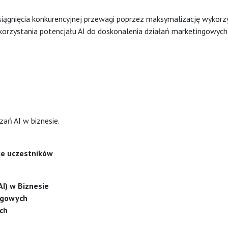
iągnięcia konkurencyjnej przewagi poprzez maksymalizację wykorzy
rzystania potencjału AI do doskonalenia działań marketingowych, o
ań AI w biznesie.
nie uczestników
AI) w Biznesie
ngowych
ch