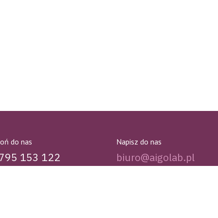
oń do nas
Napisz do nas
795 153 122
biuro@aigolab.pl