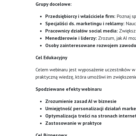
Grupy docelowe:
Przedsiębiorcy i właściciele firm:
Poznaj sp
Specjaliści ds. marketingu i reklamy:
Naucz
Pracownicy działów social media:
Zwiększ 
Menedżerowie i liderzy:
Zrozum, jak AI moż
Osoby zainteresowane rozwojem zawod
Cel Edukacyjny
Celem webinaru jest wyposażenie uczestników w w
praktyczną wiedzę, która umożliwi im zwiększeni
Spodziewane efekty webinaru
Zrozumienie zasad AI w biznesie
Umiejętność personalizacji działań mark
Optymalizacja treści na stronach intern
Zastosowanie w praktyce
Cel Biznesowy