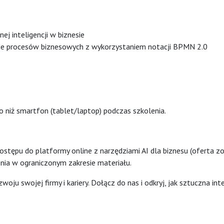
j inteligencji w biznesie
ie procesów biznesowych z wykorzystaniem notacji BPMN 2.0
niż smartfon (tablet/laptop) podczas szkolenia.
stępu do platformy online z narzędziami AI dla biznesu (oferta z
ia w ograniczonym zakresie materiału.
woju swojej firmy i kariery. Dołącz do nas i odkryj, jak sztuczna in