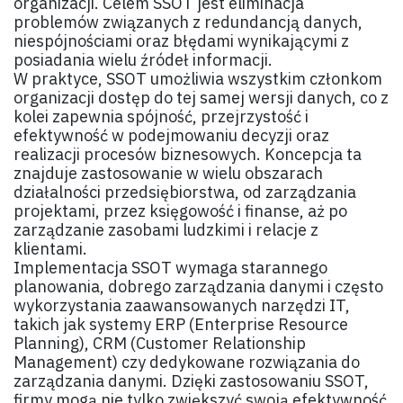
organizacji. Celem SSOT jest eliminacja
problemów związanych z redundancją danych,
niespójnościami oraz błędami wynikającymi z
posiadania wielu źródeł informacji.
W praktyce, SSOT umożliwia wszystkim członkom
organizacji dostęp do tej samej wersji danych, co z
kolei zapewnia spójność, przejrzystość i
efektywność w podejmowaniu decyzji oraz
realizacji procesów biznesowych. Koncepcja ta
znajduje zastosowanie w wielu obszarach
działalności przedsiębiorstwa, od zarządzania
projektami, przez księgowość i finanse, aż po
zarządzanie zasobami ludzkimi i relacje z
klientami.
Implementacja SSOT wymaga starannego
planowania, dobrego zarządzania danymi i często
wykorzystania zaawansowanych narzędzi IT,
takich jak systemy ERP (Enterprise Resource
Planning), CRM (Customer Relationship
Management) czy dedykowane rozwiązania do
zarządzania danymi. Dzięki zastosowaniu SSOT,
firmy mogą nie tylko zwiększyć swoją efektywność