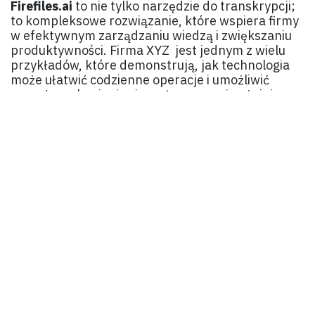
Firefiles.ai
to nie tylko narzędzie do transkrypcji;
to kompleksowe rozwiązanie, które wspiera firmy
w efektywnym zarządzaniu wiedzą i zwiększaniu
produktywności. Firma XYZ jest jednym z wielu
przykładów, które demonstrują, jak technologia
może ułatwić codzienne operacje i umożliwić
zespołom skupienie się na tym, co najważniejsze -
realizacji celów biznesowych.
Źródła:
https://fireflies.ai/
https://blog.fireflies.ai/
Zespół aigolab
w
Sztuczna inteligencja w biznesie